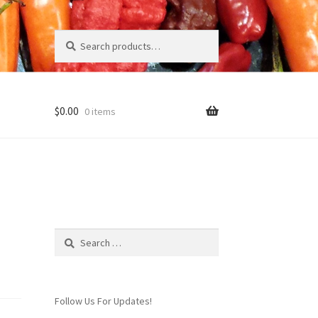
Search
Search
for:
$
0.00
0 items
Page
Search
for:
Follow Us For Updates!