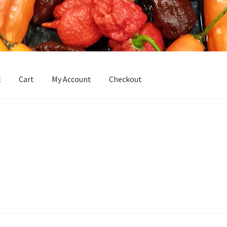
t
Cart
My Account
Checkout
Homepage
Hottoddy Chili Seeds
My Account
My Account
Sample 