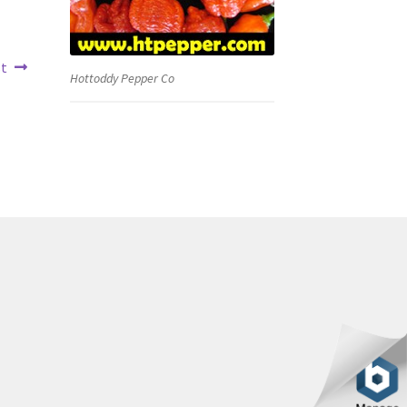
t
Hottoddy Pepper Co