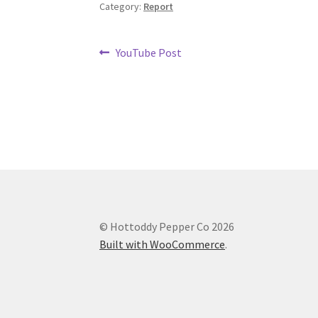
Category:
Report
Post
Previous
YouTube Post
post:
navigation
© Hottoddy Pepper Co 2026
Built with WooCommerce
.