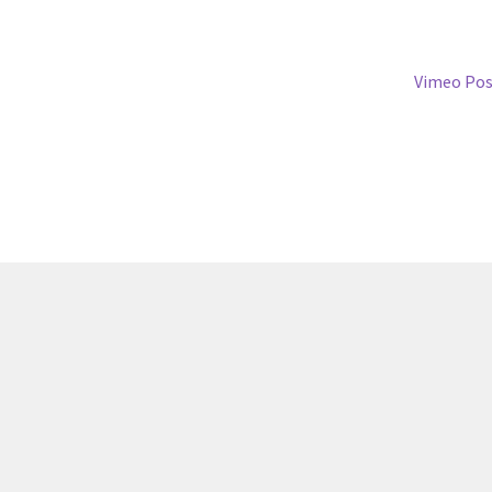
Next
Vimeo Pos
post: