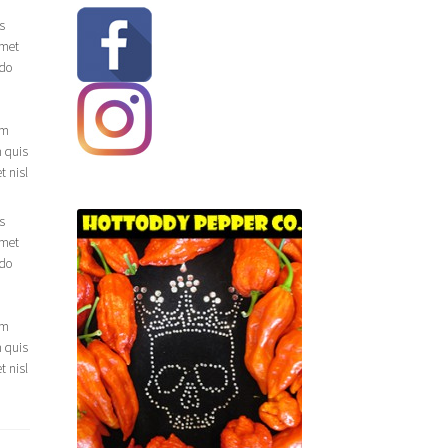
s
amet
odo
um
m quis
t nisl
s
amet
odo
um
m quis
t nisl