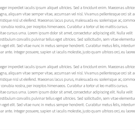
teger imperdiet iaculis ipsum aliquet ultricies. Sed a tincidunt enim. Maecenas ultrice
 magna, aliquam vitae semper vitae, accumsan vel nisl. Vivamus pellentesque orci sit 
tristique nisl ut eleifend. Maecenas lacus purus, malesuada eu scelerisque ac, comm
er conubia nostra, per inceptos himenaeos. Curabitur a tortor ut leo mattis cursus.
e cursus urna. Lorem ipsum dolor sit amet, consectetur adipiscing elit. Nulla velit
tibulum convallis pulvinar tellus eget ultricies. Sed sollicitudin, sem vitae element
m eget elit. Sed vitae nunc in metus semper hendrerit. Curabitur metus felis, interdu
ar ante. Integer posuere, sapien ut iaculis molestie, justo quam ultrices orci, eu laoree
teger imperdiet iaculis ipsum aliquet ultricies. Sed a tincidunt enim. Maecenas ultrice
 magna, aliquam vitae semper vitae, accumsan vel nisl. Vivamus pellentesque orci sit 
tristique nisl ut eleifend. Maecenas lacus purus, malesuada eu scelerisque ac, comm
er conubia nostra, per inceptos himenaeos. Curabitur a tortor ut leo mattis cursus.
e cursus urna. Lorem ipsum dolor sit amet, consectetur adipiscing elit. Nulla velit
tibulum convallis pulvinar tellus eget ultricies. Sed sollicitudin, sem vitae element
m eget elit. Sed vitae nunc in metus semper hendrerit. Curabitur metus felis, interdu
ar ante. Integer posuere, sapien ut iaculis molestie, justo quam ultrices orci, eu laoree