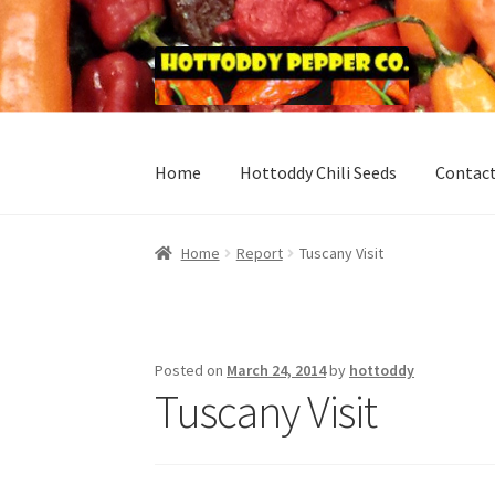
Skip
Skip
to
to
navigation
content
Home
Hottoddy Chili Seeds
Contac
Home
Blog
Cart
Checkout
Checkout
Contact
Home
Report
Tuscany Visit
Signature Chili Pepper Crosses
Wishlist
Posted on
March 24, 2014
by
hottoddy
Tuscany Visit